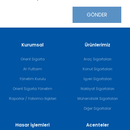
GÖNDER
Kurumsal
Ürünlerimiz
Orient Sigorta
Araç Sigortaları
Al-Futtaim
Konut Sigortaları
Yönetim Kurulu
İşyeri Sigortaları
Orient Sigorta Yönetim
Nakliyat Sigortaları
Raporlar / Yatırımcı İlişkileri
Mühendislik Sigortaları
Diğer Sigortalar
Hasar İşlemleri
Acenteler