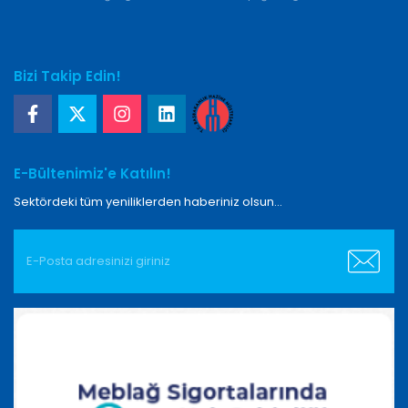
Bizi Takip Edin!
E-Bültenimiz'e Katılın!
Sektördeki tüm yeniliklerden haberiniz olsun...