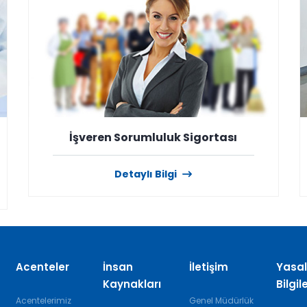
İşveren Sorumluluk Sigortası
Detaylı Bilgi
Acenteler
İnsan
İletişim
Yasal
Kaynakları
Bilgi
Acentelerimiz
Genel Müdürlük