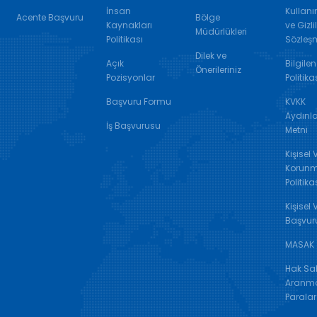
İnsan
Kullanı
Acente Başvuru
Bölge
Kaynakları
ve Gizlil
Müdürlükleri
Politikası
Sözleş
Dilek ve
Açık
Bilgile
Önerileriniz
Pozisyonlar
Politika
Başvuru Formu
KVKK
Aydınl
İş Başvurusu
Metni
Kişisel 
Korunm
Politika
Kişisel 
Başvur
MASAK
Hak Sah
Aranm
Paralar