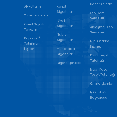
Hasar Anında
Al-Futtaim
Konut
Sigortaları
Oto Cam
Yönetim Kurulu
Servisleri
İşyeri
Orient Sigorta
Sigortaları
Anlaşmalı Oto
Yönetim
Servisleri
Nakliyat
Raporlar /
Sigortaları
Mini Onarım
Yatırımcı
Hizmeti
İlişkileri
Mühendislik
Sigortaları
Kaza Tespit
Tutanağı
Diğer Sigortalar
Mobil Kaza
Tespit Tutanağı
Online İşlemler
İş Ortaklığı
Başvurusu