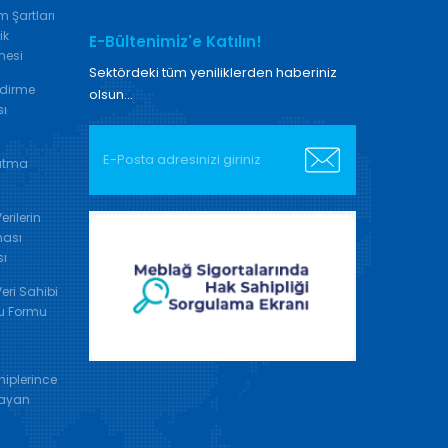
m Şartları
ik
E-Bültenimiz'e Katılın!
mesi
Sektördeki tüm yeniliklerden haberiniz
ndirme
olsun...
sı
atma
Verilerin
ası
sı
Veri Sahibi
u Formu
iplerince
ayan