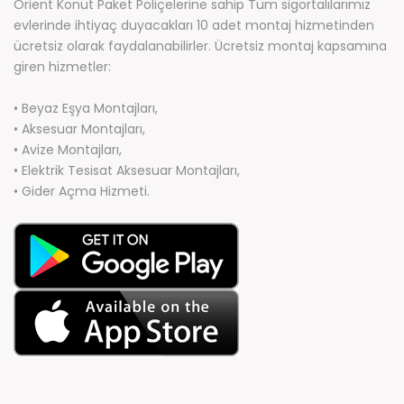
Orient Konut Paket Poliçelerine sahip Tüm sigortalılarımız
evlerinde ihtiyaç duyacakları 10 adet montaj hizmetinden
ücretsiz olarak faydalanabilirler. Ücretsiz montaj kapsamına
giren hizmetler:
• Beyaz Eşya Montajları,
• Aksesuar Montajları,
• Avize Montajları,
• Elektrik Tesisat Aksesuar Montajları,
• Gider Açma Hizmeti.