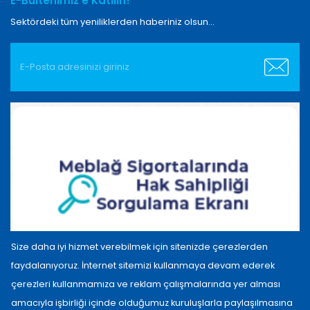
E-Bültenimiz'e Katılın!
Sektördeki tüm yeniliklerden haberiniz olsun...
Size daha iyi hizmet verebilmek için sitenizde çerezlerden
faydalanıyoruz. İnternet sitemizi kullanmaya devam ederek
çerezleri kullanmamıza ve reklam çalışmalarında yer alması
Copyright © 2022 Orient Sigorta A.Ş.
amacıyla işbirliği içinde olduğumuz kuruluşlarla paylaşılmasına