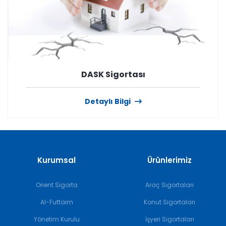
DASK Sigortası
Detaylı Bilgi
Kurumsal
Ürünlerimiz
Orient Sigorta
Araç Sigortaları
Al-Futtaim
Konut Sigortaları
Yönetim Kurulu
İşyeri Sigortaları